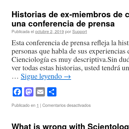
THE
ONLY
Historias de ex-miembros de c
GAME
una conferencia de prensa
WHEN
EVERYBODY
Publicada el
octubre 2, 2019
por
Support
LOSES
Esta conferencia de prensa refleja la his
personas que habla de sus experiencias 
Cienciología es muy descriptiva.Sin du
ver todas estas historias, usted tendrá 
…
Sigue leyendo
→
Facebook
Mastodon
Email
Compartir
en
Publicado en
1
|
Comentarios desactivados
Historias
de
ex-
What is wrong with Scientolo
miembros