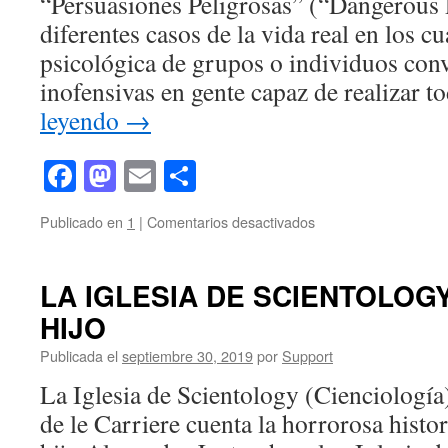
“Persuasiones Peligrosas” (“Dangerous 
diferentes casos de la vida real en los c
psicológica de grupos o individuos conv
inofensivas en gente capaz de realizar 
leyendo
→
Facebook
Mastodon
Email
Compartir
en
Publicado en
1
|
Comentarios desactivados
LA
HISTORIA
DE
LA IGLESIA DE SCIENTOLOGY
NANCY
HIJO
MANY
EN
Publicada el
septiembre 30, 2019
por
Support
DISCOVERY
«MI
La Iglesia de Scientology (Cienciología
CONTRATO
de le Carriere cuenta la horrorosa histo
DE
1