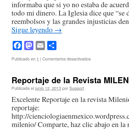
SCIENTOLOGY!
informaba que si yo no estaba de acuer
QUE
todo mi dinero. La Iglesia dice que “se
ES
LOS
reembolsos y las grandes injusticias den
QUE
Sigue leyendo
→
ALGUNOS
JUECES
Y
Facebook
Mastodon
Email
Compartir
OTROS
DICEN
en
Publicado en
1
|
Comentarios desactivados
SOBRE
LA
LA
MENTIRA
CIENCIOLOGIA
SOBRE
Reportaje de la Revista MIL
REEMBOLSOS
Publicada el
junio 12, 2013
por
Support
Excelente Reportaje en la revista Milen
reportaje:
http://cienciologiaenmexico.wordpress.
milenio/ Comparte, haz clic abajo en la r