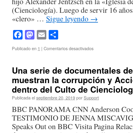
hijo Alexander Jentzsch en la «Iglesia 
BILLON
(Cienciología). Luego de servir 16 año
DE
AÑOS»
«clero» …
Sigue leyendo
→
Facebook
Mastodon
Email
Compartir
en
Publicado en
1
|
Comentarios desactivados
LA
IGLESIA
DE
Una serie de documentales d
SCIENTOLOGY
muestran la corrupción y Acc
MATÓ
A
dentro del Culto de Cienciolog
MI
HIJO
Publicada el
septiembre 20, 2019
por
Support
BBC PANORAMA CNN Anderson Coop
TESTIMONIO DE JENNA MISCAVIGE
Speaks Out on BBC Visita Pagina Rela