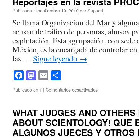
Reportajes en la revista PR
DE
HUBBARD,
Publicada el
septiembre 10, 2019
por
Support
POR
Se llama Organización del Mar y algunas
JAMIE
DEWOLF
acusan de tráfico de personas, abusos ps
explotación. Esta agrupación, con sede 
México, es la encargada de controlar en
las …
Sigue leyendo
→
Facebook
Mastodon
Email
Compartir
en
Publicado en
1
|
Comentarios desactivados
Reportajes
en
la
WHAT JUDGES AND OTHERS 
revista
ABOUT SCIENTOLOGY! QUE 
PROCESO
ALGUNOS JUECES Y OTROS 