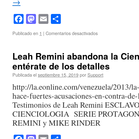
→
dentro
del
Facebook
Mastodon
Email
Compartir
Culto
de
Cienciología
en
Publicado en
1
|
Comentarios desactivados
La
Historia
de
Leah Remini abandona la Cien
XENU
entérate de los detalles
.
sobre
Publicada el
septiembre 15, 2019
por
Support
niveles
OT
http://la.eonline.com/venezuela/2013/la
«OT3″
hace-fuertes-acusaciones-en-contra-de-
niveles
superiores»
Testimonios de Leah Remini ESCLAV
en
CIENCIOLOGIA SERIE PROTAGON
el
Culto
REMINI y MIKE RINDER
de
Cienciologia