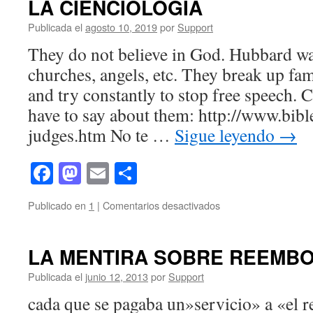
LA CIENCIOLOGIA
Publicada el
agosto 10, 2019
por
Support
They do not believe in God. Hubbard wa
churches, angels, etc. They break up fam
and try constantly to stop free speech.
have to say about them: http://www.bibl
judges.htm No te …
Sigue leyendo
→
Facebook
Mastodon
Email
Compartir
en
Publicado en
1
|
Comentarios desactivados
WHAT
JUDGES
AND
LA MENTIRA SOBRE REEMB
OTHERS
HAVE
Publicada el
junio 12, 2013
por
Support
SAID
cada que se pagaba un»servicio» a «el 
ABOUT