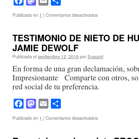
Facebook
Mastodon
Email
Compartir
en
Publicado en
1
|
Comentarios desactivados
Leah
Remini
abandona
TESTIMONIO DE NIETO DE H
la
JAMIE DEWOLF
Cienciología,
entérate
Publicada el
septiembre 12, 2019
por
Support
de
los
En forma de una gran declamación, sob
detalles
Impresionante Comparte con otros, solo
red social de tu preferencia.
Facebook
Mastodon
Email
Compartir
en
Publicado en
1
|
Comentarios desactivados
TESTIMONIO
DE
NIETO