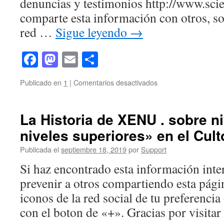
denuncias y testimonios http://www.sc
comparte esta información con otros, sol
red …
Sigue leyendo
→
Facebook
Mastodon
Email
Compartir
en
Publicado en
1
|
Comentarios desactivados
Una
serie
de
La Historia de XENU . sobre n
documentales
niveles superiores» en el Cult
de
BBC
Publicada el
septiembre 18, 2019
por
Support
y
CNN
Si haz encontrado esta información inte
muestran
prevenir a otros compartiendo esta págin
la
corrupción
iconos de la red social de tu preferenci
y
con el boton de «+». Gracias por visita
Acciones
Criminales