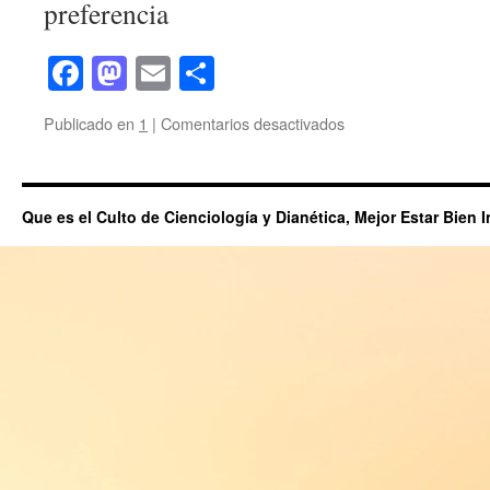
preferencia
Facebook
Mastodon
Email
Compartir
en
Publicado en
1
|
Comentarios desactivados
Reportaje
de
la
Revista
Que es el Culto de Cienciología y Dianética, Mejor Estar Bien 
MILENIO
SEMANAL