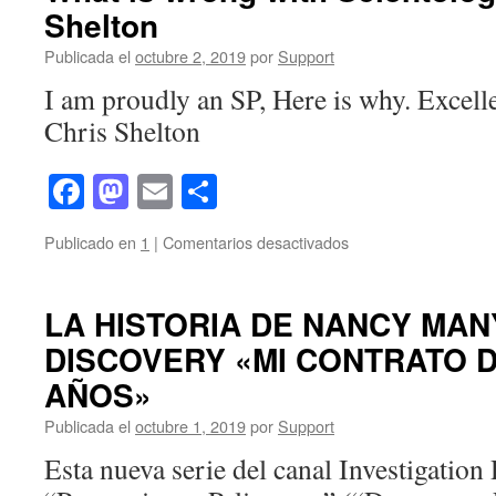
Shelton
de
cienciología
Publicada el
octubre 2, 2019
por
Support
en
una
I am proudly an SP, Here is why. Excell
conferencia
Chris Shelton
de
prensa
Facebook
Mastodon
Email
Compartir
en
Publicado en
1
|
Comentarios desactivados
What
is
wrong
LA HISTORIA DE NANCY MAN
with
DISCOVERY «MI CONTRATO D
Scientology?
By
AÑOS»
Chris
Shelton
Publicada el
octubre 1, 2019
por
Support
Esta nueva serie del canal Investigation