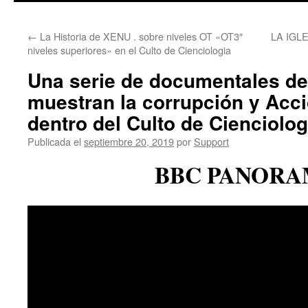
←
La Historia de XENU . sobre niveles OT «OT3″
LA IGL
niveles superiores» en el Culto de Cienciologia
Una serie de documentales d
muestran la corrupción y Acc
dentro del Culto de Cienciolog
Publicada el
septiembre 20, 2019
por
Support
BBC PANOR